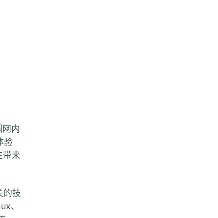
园网内
体验
生带来
关的技
ux、