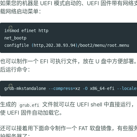
如果您的机器是 UEFI 模式启动的、UEFI 固件带有网
载网络启动菜单：
insmod efinet http

Copy code
net_bootp

configfile 
(
http,202.38.93.94
)
也可以制作一个 EFI 可执行文件，放在 U 盘中方便部署
后运行命令：
grub-mkstandalone 
--compress
=
xz 
-O
 x86_64-efi 
--locale
Copy code
生成的
文件就可以在 UEFI shell 中直接运行
grub.efi
使 UEFI 固件自动加载它。
还可以接着用下面命令制作一个 FAT 软盘镜像，有些服
护服务器了：