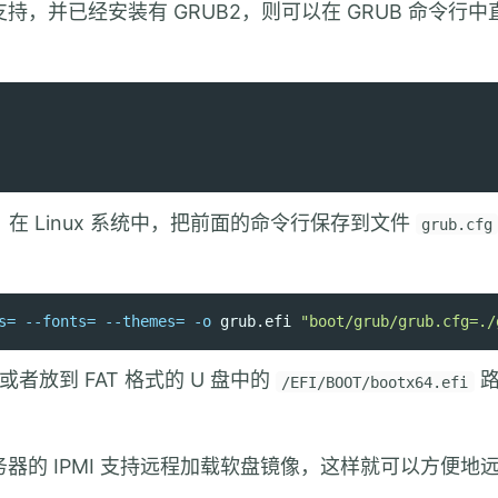
络支持，并已经安装有 GRUB2，则可以在 GRUB 命令行
。在 Linux 系统中，把前面的命令行保存到文件
grub.cfg
s
=
--fonts
=
--themes
=
-o
 grub.efi 
"boot/grub/grub.cfg=./
，或者放到 FAT 格式的 U 盘中的
路
/EFI/BOOT/bootx64.efi
务器的 IPMI 支持远程加载软盘镜像，这样就可以方便地