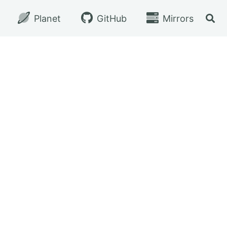
Planet
GitHub
Mirrors
切换