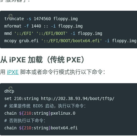
truncate
-s
 1474560 floppy.img

Copy code
mformat 
-f
 1440 :: 
-i
 floppy.img

mmd 
'::/EFI'
'::/EFI/BOOT'
-i
 floppy.img

mcopy grub.efi 
'::/EFI/BOOT/bootx64.efi'
-i
从 iPXE 加载（传统 PXE）
用
iPXE
脚本或者命令行模式执行以下命令：
Copy code
set 
# 如果是传统 BIOS 启动，执行以下命令：
chain 
${
210
:string
}
# 否则执行以下命令：
chain 
${
210
:string
}