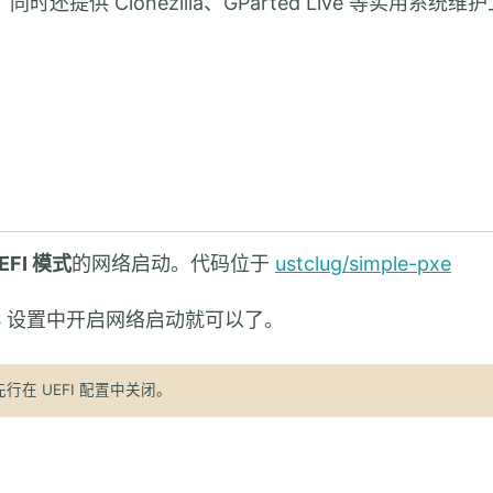
，同时还提供 Clonezilla、GParted Live 等实用系统维
EFI 模式
的网络启动。代码位于
ustclug/simple-pxe
OS 设置中开启网络启动就可以了。
先行在 UEFI 配置中关闭。