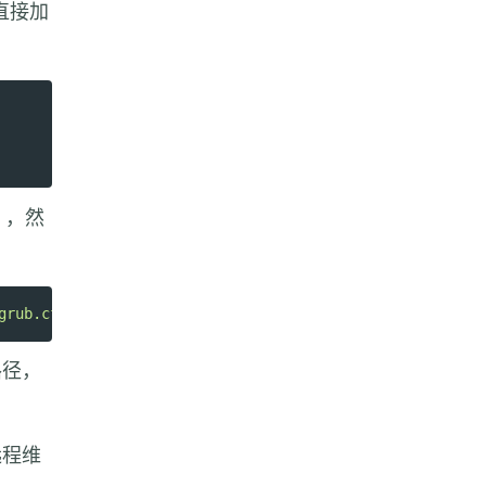
中直接加
，然
grub.cfg"
径，
远程维